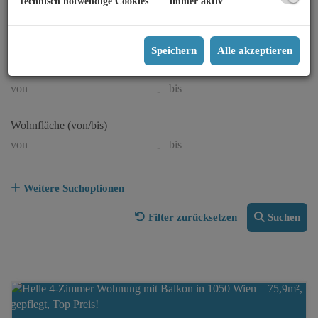
Technisch notwendige Cookies
immer aktiv
Preis
-
Speichern
Alle akzeptieren
Zimmer
-
Wohnfläche (von/bis)
-
Weitere Suchoptionen
Filter zurücksetzen
Suchen