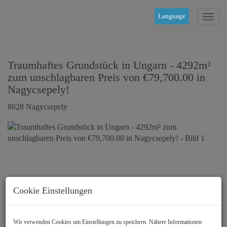
Language
Navig
Traumhaftes Grundstück in Ungarn - 4292m²
zum unschlagbaren Preis von €79,700.00 in
Nagycsepely!
8628 Nagycsepely
Cookie Einstellungen
Wir verwenden Cookies um Einstellungen zu speichern. Nähere Informationen