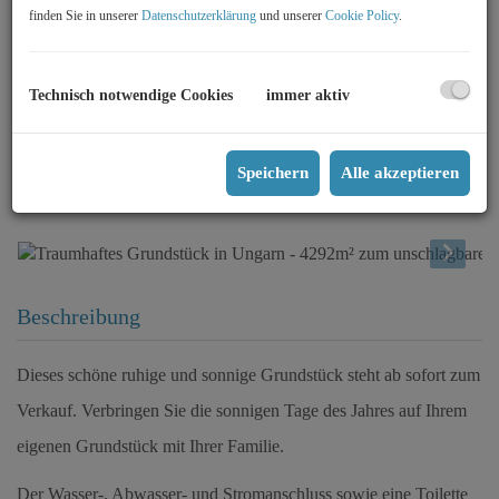
finden Sie in unserer
Datenschutzerklärung
und unserer
Cookie Policy
.
Technisch notwendige Cookies
immer aktiv
Speichern
Alle akzeptieren
Beschreibung
Dieses schöne ruhige und sonnige Grundstück steht ab sofort zum
Verkauf.
Verbringen Sie die sonnigen Tage des Jahres auf Ihrem
eigenen Grundstück mit Ihrer Familie.
Der Wasser-, Abwasser- und Stromanschluss sowie eine Toilette