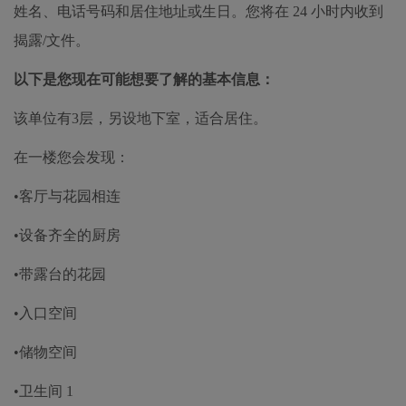
姓名、电话号码和居住地址或生日。您将在 24 小时内收到
揭露/文件。
以下是您现在可能想要了解的基本信息：
该单位有3层，另设地下室，适合居住。
在一楼您会发现：
•客厅与花园相连
•设备齐全的厨房
•带露台的花园
•入口空间
•储物空间
•卫生间 1