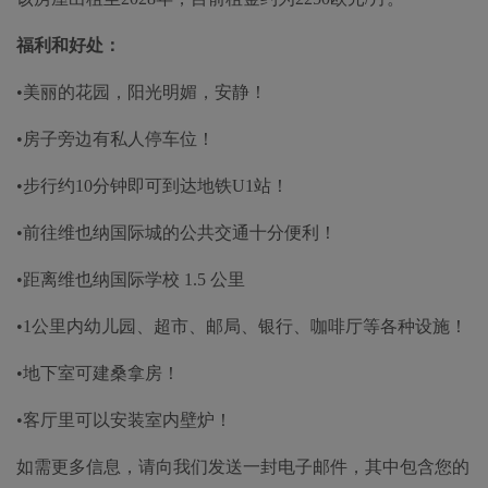
福利和好处：
•美丽的花园，阳光明媚，安静！
•房子旁边有私人停车位！
•步行约10分钟即可到达地铁U1站！
•前往维也纳国际城的公共交通十分便利！
•距离维也纳国际学校 1.5 公里
•1公里内幼儿园、超市、邮局、银行、咖啡厅等各种设施！
•地下室可建桑拿房！
•
客厅里可以安装室内壁炉！
如需更多信息，请向我们发送一封电子邮件，其中包含您的