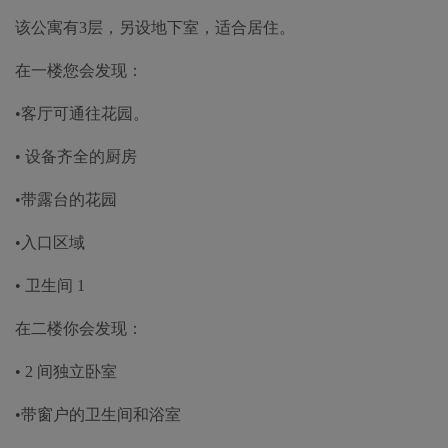
该公寓有3层，另设地下室，适合居住。
在一楼您会发现：
•客厅可通往花园。
• 设备齐全的厨房
•带露台的花园
•入口区域
• 卫生间 1
在二楼你会发现：
• 2 间独立卧室
•带窗户的卫生间和浴室