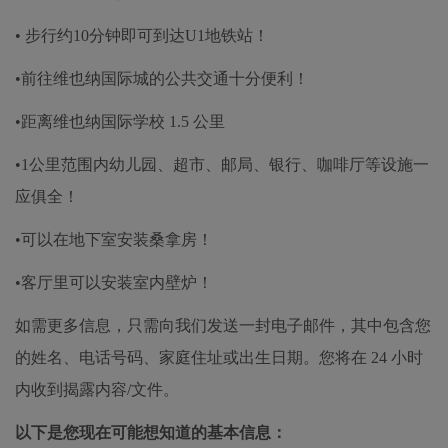
• 步行约10分钟即可到达U1地铁站！
•前往维也纳国际城的公共交通十分便利！
•距离维也纳国际学校 1.5 公里
•1公里范围内幼儿园、超市、邮局、银行、咖啡厅等设施一
应俱全！
•可以在地下室安装桑拿房！
•客厅里可以安装室内壁炉！
如需更多信息，只需向我们发送一封电子邮件，其中包含您
的姓名、电话号码、家庭住址或出生日期。您将在 24 小时
内收到揭露内容/文件。
以下是您现在可能想知道的基本信息：