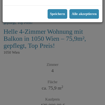
1
2
Speichern
Alle akzeptieren
Helle 4-Zimmer Wohnung mit
Balkon in 1050 Wien – 75,9m²,
gepflegt, Top Preis!
1050 Wien
Zimmer
4
Fläche
2
ca. 75,9 m
Kaufpreis