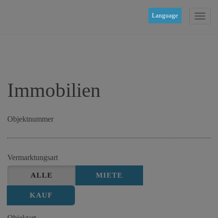
Language
Navig
Immobilien
Objektnummer
Vermarktungsart
ALLE
MIETE
KAUF
Objektart